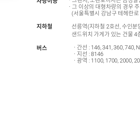
ㆍ그랜저, 쏘렌토까지는 금성빌
차량이용
ㆍ그 이상의 대형차량의 경우 주
(서울특별시 강남구 테헤란로 
지하철
선릉역(지하철 2호선, 수인분당선)
샌드위치 가게가 있는 건물 4
ㆍ간선 : 146, 341, 360, 740, 
버스
ㆍ지선 : 8146
ㆍ광역 : 1100, 1700, 2000, 20